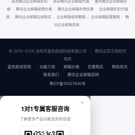
·
南京腾讯企业邮箱折扣
·
西安腾讯企业邮箱代理
·
重庆腾讯企业邮箱价
格
·
腾讯企业邮箱续费价格
·
腾讯企业邮箱年费优惠
·
企业邮箱折扣代理
商
·
腾讯企业邮箱在线购买
·
企业邮箱使用教程
·
企业邮箱配置教程
·
腾
讯企业邮箱咨询
© 2015–2026 深圳市蓝色航线科技有限公司
|
腾讯云官方授权代
理商
蓝色航线官网
·
功能介绍
·
邮箱价格
·
优惠购买
·
帮助资讯
·
联系我们
·
腾讯企业邮箱官网
粤ICP备15027640号
×
1对1专属客服咨询
了解更多产品功能及折扣信息